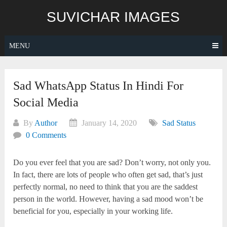
Skip
SUVICHAR IMAGES
to
content
MENU
Sad WhatsApp Status In Hindi For
Social Media
By
Author
January 14, 2020
Sad Status
0 Comments
Do you ever feel that you are sad? Don’t worry, not only you.
In fact, there are lots of people who often get sad, that’s just
perfectly normal, no need to think that you are the saddest
person in the world. However, having a sad mood won’t be
beneficial for you, especially in your working life.